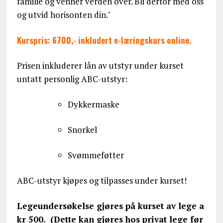
familie og venner verden over. Bli derfor med oss
og utvid horisonten din."
Kurspris: 6700,- inkludert e-læringskurs online.
Prisen inkluderer lån av utstyr under kurset
untatt personlig ABC-utstyr:
Dykkermaske
Snorkel
Svømmeføtter
ABC-utstyr kjøpes og tilpasses under kurset!
Legeundersøkelse gjøres på kurset av lege a
kr 500. (Dette kan gjøres hos privat lege før