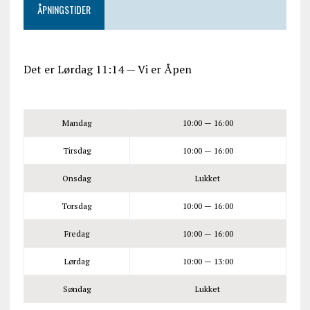
Google
Google
ÅPNINGSTIDER
in
to
Subscribe
Export
iCal
iCal
in
to
Det er
Lørdag
11:14
—
Vi er Åpen
Mandag
10:00 — 16:00
Tirsdag
10:00 — 16:00
Onsdag
Lukket
Torsdag
10:00 — 16:00
Fredag
10:00 — 16:00
Lørdag
10:00 — 13:00
Søndag
Lukket