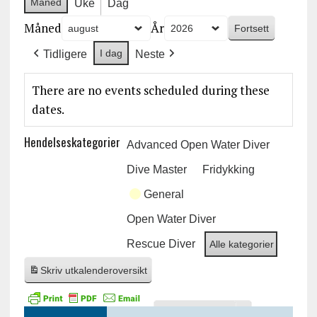
Måned
Uke
Dag
Måned
År
I dag
Tidligere
Neste
There are no events scheduled during these
dates.
Hendelseskategorier
Advanced Open Water Diver
Dive Master
Fridykking
General
Open Water Diver
Rescue Diver
Alle kategorier
Skriv ut
kalenderoversikt
Subscribe
Export