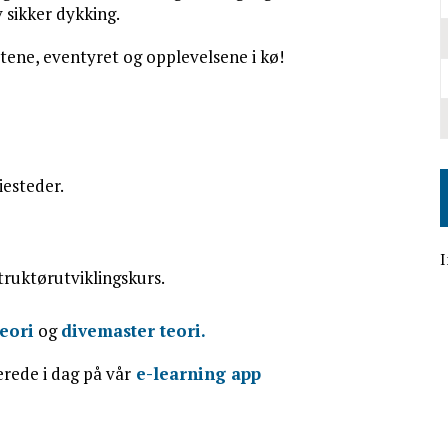
 sikker dykking.
hetene, eventyret og opplevelsene i kø!
iesteder.
I
truktørutviklingskurs.
eori
og
divemaster teori.
rede i dag på vår
e-learning app