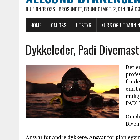
DU FINNER OSS I BROSUNDET, BRUNHOLMGT. 2, DEN BLÅ D
HOME
OM OSS
UTSTYR
KURS OG UTDANNI
Dykkeleder, Padi Divemast
Det e
profes
for d
enn ba
mulig
PADI D
Om det
Divem
Ansvar for andre dykkere. Ansvar for planleggin