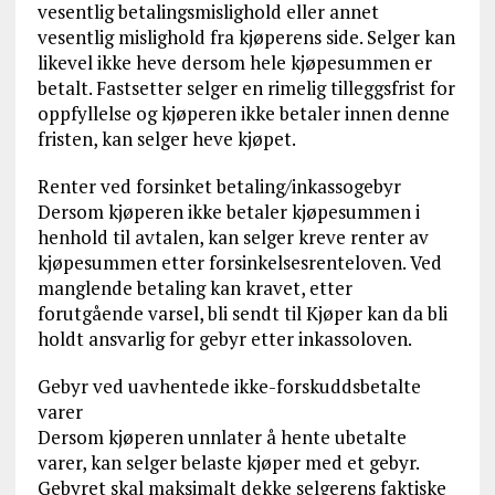
vesentlig betalingsmislighold eller annet
vesentlig mislighold fra kjøperens side. Selger kan
likevel ikke heve dersom hele kjøpesummen er
betalt. Fastsetter selger en rimelig tilleggsfrist for
oppfyllelse og kjøperen ikke betaler innen denne
fristen, kan selger heve kjøpet.
Renter ved forsinket betaling/inkassogebyr
Dersom kjøperen ikke betaler kjøpesummen i
henhold til avtalen, kan selger kreve renter av
kjøpesummen etter forsinkelsesrenteloven. Ved
manglende betaling kan kravet, etter
forutgående varsel, bli sendt til Kjøper kan da bli
holdt ansvarlig for gebyr etter inkassoloven.
Gebyr ved uavhentede ikke-forskuddsbetalte
varer
Dersom kjøperen unnlater å hente ubetalte
varer, kan selger belaste kjøper med et gebyr.
Gebyret skal maksimalt dekke selgerens faktiske