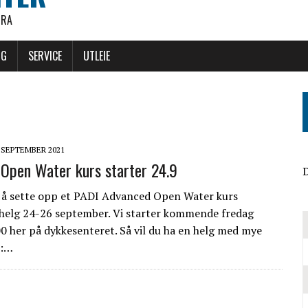
ØRA
NG
SERVICE
UTLEIE
. SEPTEMBER 2021
Open Water kurs starter 24.9
D
t å sette opp et PADI Advanced Open Water kurs
elg 24-26 september. Vi starter kommende fredag
0 her på dykkesenteret. Så vil du ha en helg med mye
s:…