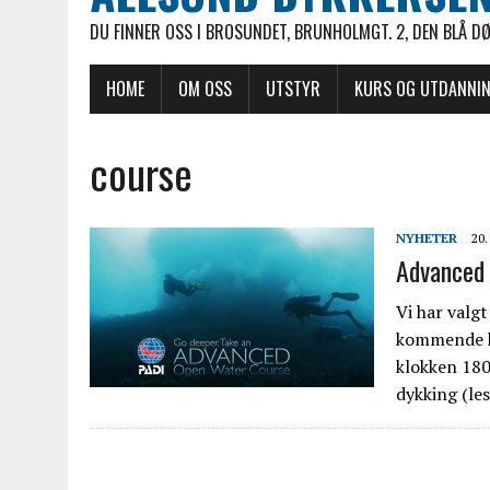
DU FINNER OSS I BROSUNDET, BRUNHOLMGT. 2, DEN BLÅ D
HOME
OM OSS
UTSTYR
KURS OG UTDANNI
course
NYHETER
20
Advanced 
Vi har valg
kommende h
klokken 180
dykking (le