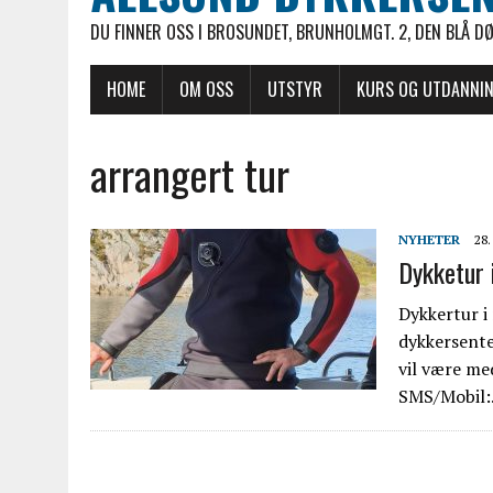
DU FINNER OSS I BROSUNDET, BRUNHOLMGT. 2, DEN BLÅ D
HOME
OM OSS
UTSTYR
KURS OG UTDANNI
arrangert tur
NYHETER
28.
Dykketur 
Dykkertur i
dykkersente
vil være me
SMS/Mobil