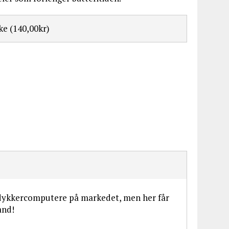
kke
(140,00kr)
e dykkercomputere på markedet, men her får
and!