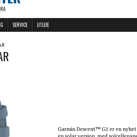
ØRA
NG
SERVICE
UTLEIE
AR
AR
Garmin Descent™ G1 er en nyhet 
en solar versjon, med solcellepan