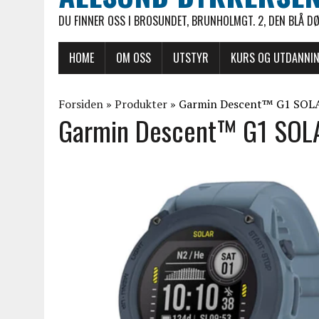
DU FINNER OSS I BROSUNDET, BRUNHOLMGT. 2, DEN BLÅ D
HOME
OM OSS
UTSTYR
KURS OG UTDANNI
Forsiden
»
Produkter
»
Garmin Descent™ G1 SOL
Garmin Descent™ G1 SOL