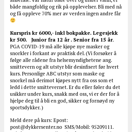
både mangfoldig og rik på opplevelser. Bli med nå
og få oppleve 70% mer av verden ingen andre får
Kurspris kr 6000,- inkl bokpakke. Legesjekk
kr 500. Junior fra 12 år . Senior fra 15 år
.
PGA COVID-19 må alle kjøpe nye masker og
snorkler i forkant av praktisk del. (Vi forsøker å
følge alle rådene fra helsemyndighetene ang.
smittevern og alt utstyr blir desinfisert før hvert
kurs. Personlige ABC utstyr som maske og
snorkel må derimot kjøpes nytt fra oss som et
ledd i dette smittevernet. Er du eller føler du det
usikker under kurs, snakk med oss, vi er der for å
hjelpe deg til å bli en god, sikker og fornøyd ny
sportsdykker. )
Meld dere på kurs: Epost:
post@dykkersenter.no SMS/Mobil: 95209111.