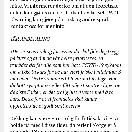
måte. Vi informerer derfor om at den teoretiske
delen kan gjøres online i forkant av kurset. PADI
Elearning kan gjøre på norsk og andre språk,
kontakt oss for mer info.
VÅR ANBEFALING
«
Det er svært viktig for oss at du skal føle deg trygg
på kurs og at din og vår helse prioriteres. Vi
fraråder derfor alle som har hatt COVID-19 sykdom
om å ikke ta kurs før de har vært friske i minimum 3
måneder. Dette vil uansett bli vurdert av lege. Har
du hatt symptomer eller fått påvist smitte i løpet av
de siste 3 uker, er det trolig lurt å vente med å ta
kurs. Dette for at vi fremdeles skal kunne
opprettholde et godt smittevern
«
Dykking kan være en utrolig fin fritidsaktivitet å
holde på med i disse tider, da ferier i Norge er å
anbefale. Vår natur både over og under vann, er