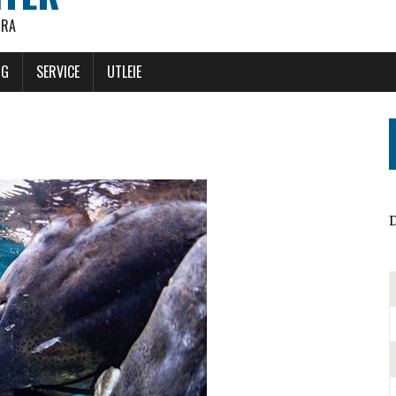
ØRA
NG
SERVICE
UTLEIE
D