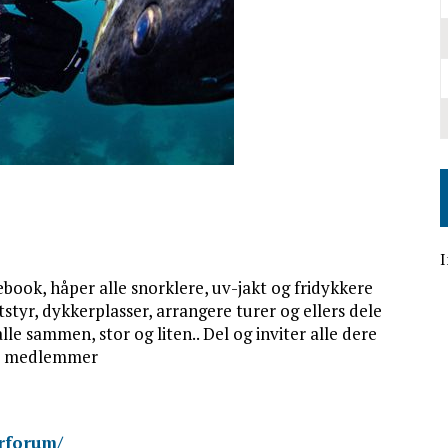
I
book, håper alle snorklere, uv-jakt og fridykkere
tstyr, dykkerplasser, arrangere turer og ellers dele
lle sammen, stor og liten.. Del og inviter alle dere
ye medlemmer
rforum/