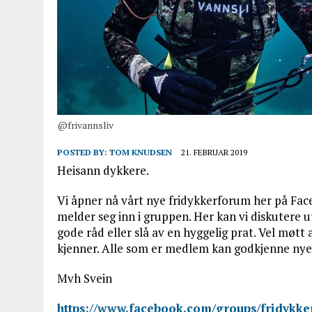
@frivannsliv
POSTED BY:
TOM KNUDSEN
21. FEBRUAR 2019
Heisann dykkere.
Vi åpner nå vårt nye fridykkerforum her på Face
melder seg inn i gruppen. Her kan vi diskutere u
gode råd eller slå av en hyggelig prat. Vel møtt a
kjenner. Alle som er medlem kan godkjenne n
Mvh Svein
https://www.facebook.com/groups/fridykke