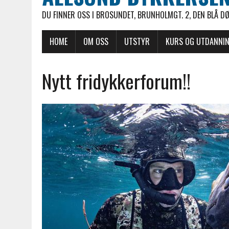
DU FINNER OSS I BROSUNDET, BRUNHOLMGT. 2, DEN BLÅ D
HOME
OM OSS
UTSTYR
KURS OG UTDANNI
Nytt fridykkerforum!!